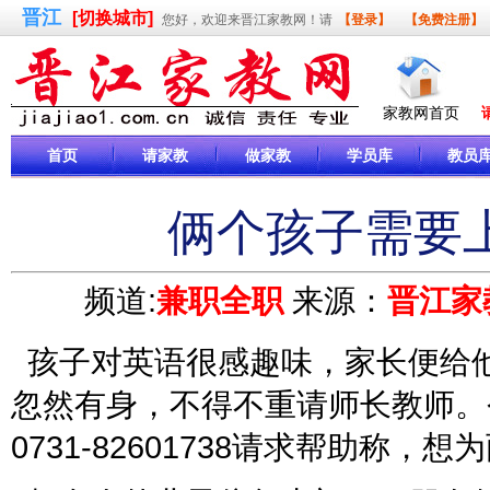
晋江
[切换城市]
您好，欢迎来晋江家教网！请
【登录】
【免费注册】
家教网首页
首页
请家教
做家教
学员库
教员
俩个孩子需要
频道:
兼职全职
来源：
晋江家
孩子对英语很感趣味，家长便给
忽然有身，不得不重请师长教师。
0731-82601738请求帮助称