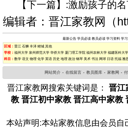
【下一篇】:
激励孩子的名
编辑者：
晋江家教网
（
ht
最新公告
学员必读
教员必读
学习资料
学习
区域：
晋江
石狮
丰泽
鲤城
其他
学校：
福州大学
泉州师范大学
华侨大学
厦门理工学院
福州农林大学
福建医科大
科目：
数学
语文
物理
化学
英语
历史
地理
政治
钢琴
美术
书法
网球
日语
托福
雅
网站简介
-
在线留言
-
教员图库
-
家教网
-
付
晋江家教网搜索关键词是：
晋江
教
晋江初中家教
晋江高中家教
本站声明:本站家教信息由会员自