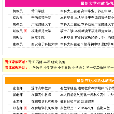
最新大学生教员信
柯教员
莆田学院
本科大三在读.高中毕业于养正中学
蔡教员
宁德师范学院
本科毕业.本人毕业于宁德师范学院
焦教员
广东财经大学
本科大二在读.本科就读广东财经大
戴教员
图
福建师范大学
硕士在读.本科就读于福建师范大学
周教员
闽江学院
本科毕业.有多段家教经验，学生均
董教员
西安电子科技大学
本科大四在读.1.辅导初中物理数学
晋江家教区域：
晋江
石狮
丰泽
鲤城
其他
晋江家教科目：
小学数学
小学英语
小学奥数
小学语文
初一初二物理
初一
最新在职和退休教师
童老师
退休高中教师
有教学经验 遵循教育教学规律 培养思
翟老师
在职高中教师
本人目前签约河北一所私立高中，大
王老师
在职培训机构教师
教育经验丰富 欢迎咨询
郑老师
图
在职培训机构教师
家教经历： 2015年9月，临期末教