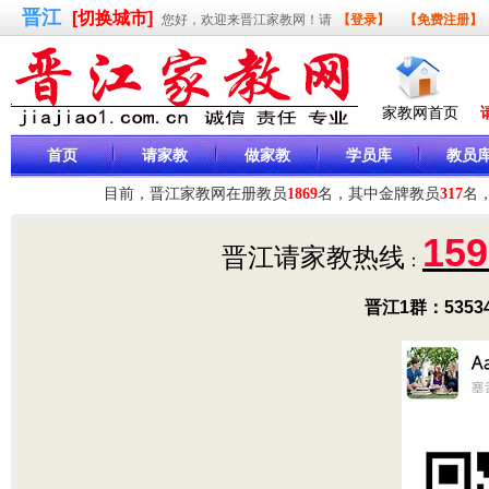
晋江
[切换城市]
您好，欢迎来晋江家教网！请
【登录】
【免费注册】
家教网首页
首页
请家教
做家教
学员库
教员
159
晋江请家教热线
：
晋江1群：53534