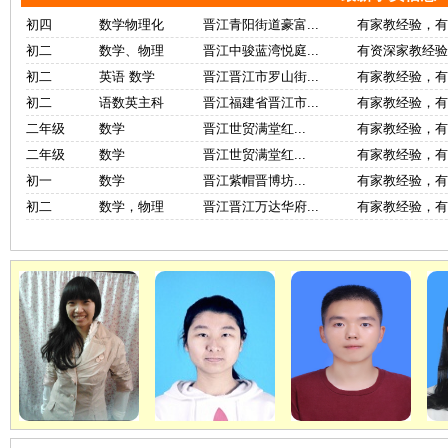
初四
数学物理化
晋江青阳街道豪富...
有家教经验，有
初二
数学、物理
晋江中骏蓝湾悦庭...
有资深家教经验
初二
英语 数学
晋江晋江市罗山街...
有家教经验，有责
初二
语数英主科
晋江福建省晋江市...
有家教经验，有
二年级
数学
晋江世贸满堂红...
有家教经验，有责
二年级
数学
晋江世贸满堂红...
有家教经验，有责
初一
数学
晋江紫帽晋博坊...
有家教经验，有责
初二
数学，物理
晋江晋江万达华府...
有家教经验，有责
谢教员
陈教员
王教员
编号:200415
编号:200416
编号:200450
学历身份:泉州师范
学历身份:华侨大学
学历身份:泉州师范
学
大学
查看此教员简历
大学
查看此教员简历
进入教员照片库
查看此教员简历
进入教员照片库
进入教员照片库