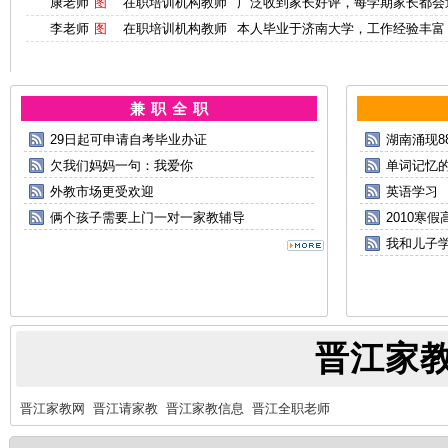
康老师
图
在职培训机构教师
广泛收到家长好评，每学期家长都会
李老师
图
在职培训机构教师
本人毕业于济南大学，工作经验丰富
兼 职 全 职
29日起可申请自考毕业办证
湖南涌现8
欠我们妈妈一句：我爱你
单词记忆
外教市场更受欢迎
英语学习
俩个孩子需要上门一对一家教辅导
2010寒
我和儿子
晋江家
晋江家教网
晋江请家教
晋江家教信息
晋江全职老师