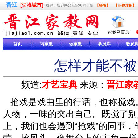
晋江
[切换城市]
您好，欢迎来晋江家教网！请
【登录】
【免费注册】
家教网首页
首页
请家教
做家教
学员库
教员
怎样才能不被
频道:
才艺宝典
来源：
晋江家
抢戏是戏曲里的行话，也称搅戏
人物，一味的突出自己。既搅了别
上，我们也会遇到“抢戏”的同事
劳、抢风头，像舞台上的主角一样