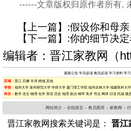
------文章版权归原作者所有
【上一篇】:
假设你和母亲
【下一篇】:
你的细节决定
编辑者：
晋江家教网
（
ht
最新公告
学员必读
教员必读
学习资料
学习
区域：
晋江
石狮
丰泽
鲤城
其他
学校：
福州大学
泉州师范大学
华侨大学
厦门理工学院
福州农林大学
福建医科大
科目：
数学
语文
物理
化学
英语
历史
地理
政治
钢琴
美术
书法
网球
日语
托福
雅
网站简介
-
在线留言
-
教员图库
-
家教网
-
付
晋江家教网搜索关键词是：
晋江