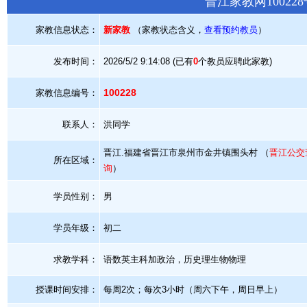
晋江家教网1002
家教信息状态：
新家教
（
家教状态含义
，
查看预约教员
）
发布时间：
2026/5/2 9:14:08 (已有
0
个教员应聘此家教)
100228
家教信息编号：
联系人：
洪同学
晋江.福建省晋江市泉州市金井镇围头村 （
晋江公交
所在区域：
询
）
学员性别：
男
学员年级：
初二
求教学科：
语数英主科加政治，历史理生物物理
授课时间安排：
每周2次；每次3小时（周六下午，周日早上）