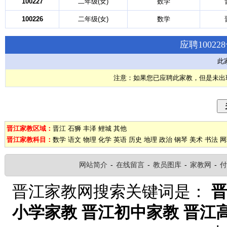
100227
二年级(女)
数学
100226
二年级(女)
数学
应聘1002
此
注意：如果您已应聘此家教，但是未出
晋江家教区域：
晋江
石狮
丰泽
鲤城
其他
晋江家教科目：
数学
语文
物理
化学
英语
历史
地理
政治
钢琴
美术
书法
网
网站简介
-
在线留言
-
教员图库
-
家教网
-
付
晋江家教网搜索关键词是：
小学家教
晋江初中家教
晋江