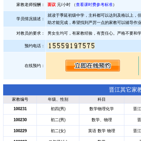
家教老师报酬：
面议
元/小时 （
查看课时费参考标准
）
就读于季延初级中学，主科都可以达到及格以上，
学员情况描述：
助才能完成，希望找到严厉一点的家教可以辅导作
对教员的要求：
男女生均可，有家教经验，有责任心。严格不要和
预约电话：
在线预约：
晋江其它家
家教编号
年级、性别
科目
100231
初四(男)
数学物理化学
晋江
100230
初二(男)
数学、物理
晋
100229
初二(女)
英语 数学 物理
晋江