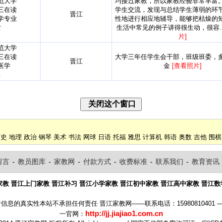
范大学
均接过家教，所以家教经验非常丰富
三在读
学生交流，发现与总结学生薄弱的环
晋江
学专业
性地进行相应地辅导，能够把枯燥的
女
生活中常见的例子讲得很生动，很容..
片]
范大学
三在读
大学三年任学生会干部，班级班委，
晋江
医学
金
[查看照片]
男
历史
地理
政治
钢琴
美术
书法
网球
日语
托福
雅思
计算机
韩语
奥数
吉他
围棋
留言
-
教员图库
-
家教网
-
付款方式
-
收费标准
-
联系我们
-
教育资讯
家教
晋江上门家教
晋江补习
晋江小学家教
晋江初中家教
晋江高中家教
晋江数
的真实性本站不承担任何责任 晋江家教网——联系电话：15980810401 ——联
http://jj.jiajiao1.com.cn
一官网：