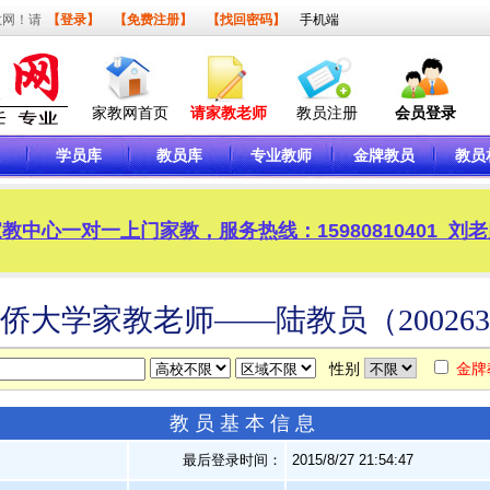
教网！请
【登录】
【免费注册】
【找回密码】
手机端
家教网首页
请家教老师
教员注册
会员登录
学员库
教员库
专业教师
金牌教员
教员
教中心一对一上门家教，服务热线：15980810401 刘
侨大学家教老师——陆教员（20026
性别
金牌
教员基本信息
最后登录时间：
2015/8/27 21:54:47