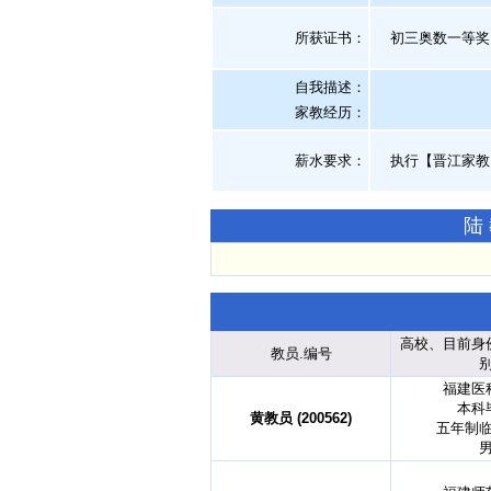
所获证书
：
初三奥数一等奖
自我描述：
家教经历：
薪水要求：
执行【晋江家教
陆
高校、目前身
教员.编号
福建医
本科
黄教员 (200562)
五年制