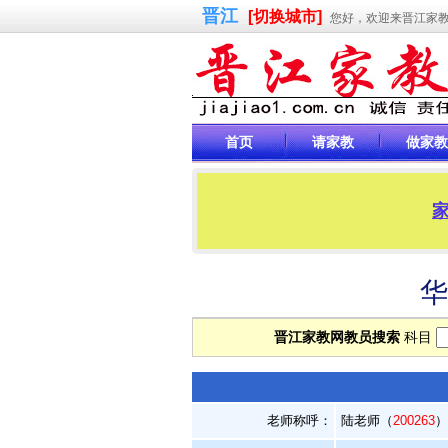
晋江
[切换城市]
您好，欢迎来晋江家
首页
请家教
做家教
家
华
晋江家教网教员搜索
科目
老师称呼：
陆老师（
200263
）