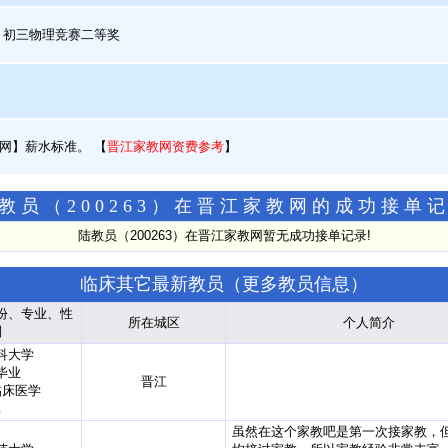
 初三物理竞赛二等奖
网】薪水标准。
【
晋江家教网资费参考
】
教员（200263）在晋江家教网的成功接单
陆教员（200263）在晋江家教网暂无成功接单记录!
临床其它最新教员（
更多教员信息
）
份、专业、性
所在城区
个人简介
别
科大学
毕业
晋江
临床医学
男
虽然在这个家教吧是第一次接家教，