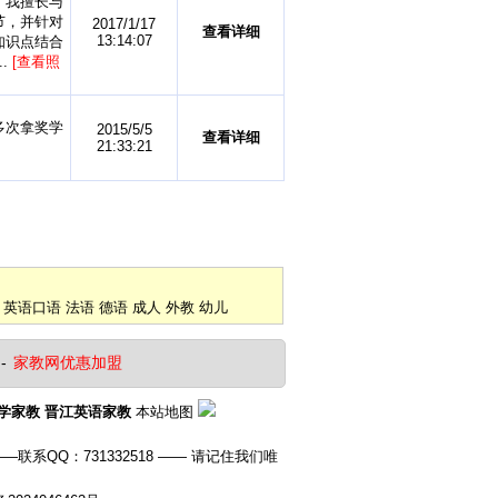
。我擅长与
节，并针对
2017/1/17
查看详细
13:14:07
知识点结合
.
[查看照
多次拿奖学
2015/5/5
查看详细
21:33:21
英语口语
法语
德语
成人
外教
幼儿
-
家教网优惠加盟
学家教
晋江英语家教
本站地图
系QQ：731332518 —— 请记住我们唯