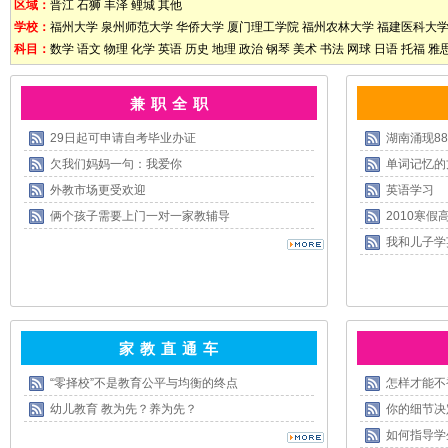
区域：
晋江
石狮
丰泽
鲤城
其他
学校：
福州大学
泉州师范大学
华侨大学
厦门理工学院
福州农林大学
福建医科大
科目：
数学
语文
物理
化学
英语
历史
地理
政治
钢琴
美术
书法
网球
日语
托福
雅
兼 职 全 职
29日起可申请自考毕业办证
湖南涌现8
欠我们妈妈一句：我爱你
单词记忆的
外教市场更受欢迎
英语学习
俩个孩子需要上门一对一家教辅导
2010寒
我和儿子学
家 教 直 通 车
“零择校”不是教育公平与均衡的终点
怎样才能不
幼儿教育 教为先？养为先？
你的细节决
如何指导学