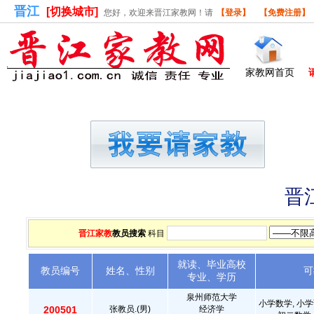
晋江
[切换城市]
您好，欢迎来晋江家教网！请
【登录】
【免费注册】
家教网首页
首页
请家教
做家教
学员库
教员
晋
晋江家教
教员搜索
科目
就读、毕业高校
教员编号
姓名、性别
可
专业、学历
泉州师范大学
小学数学, 小学
200501
张教员.(男)
经济学