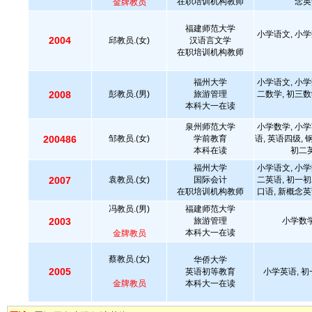
在职培训机构教师
念英
金牌教员
福建师范大学
小学语文, 小学
2004
邱教员.(女)
汉语言文学
在职培训机构教师
福州大学
小学语文, 小学
2008
彭教员.(男)
旅游管理
二数学, 初三数
本科大一在读
泉州师范大学
小学数学, 小学
200486
邹教员.(女)
学前教育
语, 英语四级, 
本科在读
初二英
福州大学
小学语文, 小学
2007
袁教员.(女)
国际会计
二英语, 初一初
在职培训机构教师
口语, 新概念英
冯教员.(男)
福建师范大学
2003
旅游管理
小学数学
本科大一在读
金牌教员
蔡教员.(女)
华侨大学
2005
英语初等教育
小学英语, 初
金牌教员
本科大一在读